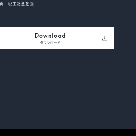
真 竣工記念動画
Download
ダウンロード