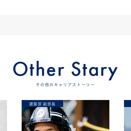
Other Stary
その他のキャリアストーリー
建築部 副部長
建築部 主