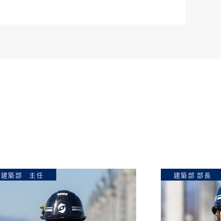
任
建築部 部長