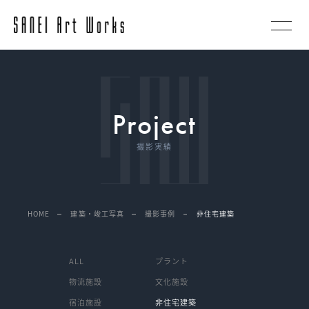
Project
撮影実績
非住宅建築
HOME
建築・竣工写真
撮影事例
ALL
プラント
物流施設
文化施設
宿泊施設
非住宅建築